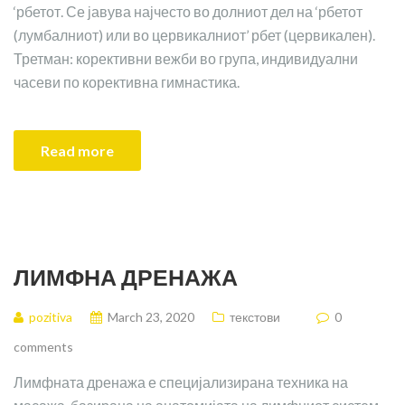
‘рбетот. Се јавува најчесто во долниот дел на ‘рбетот
(лумбалниот) или во цервикалниот’ рбет (цервикален).
Третман: корективни вежби во група, индивидуални
часеви по корективна гимнастика.
Read more
ЛИМФНА ДРЕНАЖА
pozitiva
March 23, 2020
текстови
0
comments
Лимфната дренажа е специјализирана техника на