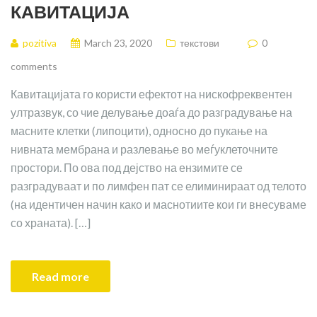
КАВИТАЦИЈА
pozitiva
March 23, 2020
текстови
0
comments
Кавитацијата го користи ефектот на нискофреквентен
ултразвук, со чие делување доаѓа до разградување на
масните клетки (липоцити), односно до пукање на
нивната мембрана и разлевање во меѓуклеточните
простори. По ова под дејство на ензимите се
разградуваат и по лимфен пат се елиминираат од телото
(на идентичен начин како и маснотиите кои ги внесуваме
со храната). […]
Read more