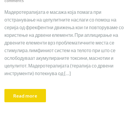
comments
Мадеротерапијата е масажа која помага при
отстранување на целулитните наслаги со помош на
серија од фрекфентни движења кои ги повторуваме со
користење на дрвени елементи. При аплицирање на
дрвените елементи врз проблематичните места се
стимулира лимфиниот систем на телото при што се
ослободуваат акумулираните токсини, маснотии и
целулитот. Мадеротерапијата (терапија со дрвени
инструменти) потекнува од […]
Read more