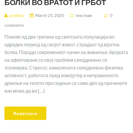
БОЛКИ ВО ВРАТОТ И ГРБОТ
pozitiva
March 23, 2020
текстови
0
comments
Повеќе од две третини од светската популација во
одреден период од својот живот, страдаат од вратна
болка. Поради современиот начин на живеење, бројката
на афектирани со овој проблем секојдневно се
зголемува. Стресот, намалената секојдневна физичка
активност, работата пред компјутер и неправилното
држење на телото при седење се само дел од причините
кои може да ви […]
Read more