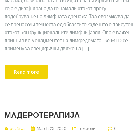
масажа, базирана на анатомијата на лимфниот систем
која е дизајнирана да го намали отокот преку
подобрување на лимфната дренажа.Таа овозмжува да
се пренасочи течноста од областите каде што е присутен
отокот, кон функционалните лимфни јазли. Ова е важен
принцип во менаџментот на лимфедемата. Во MLD се
применува специфични движења […]
Read more
МАДЕРОТЕРАПИЈА
pozitiva
March 23, 2020
текстови
0