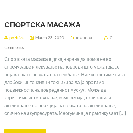
СПОРТСКА МАСАЖА
pozitiva
March 23, 2020
текстови
0
comments
Спортската масажа е дизајнирана да помогне во
спречување и лекување на повреди што можат да се
појават како резултат на вежбање. Ние користиме низа
длабоки, интензивни техники за да ја вратиме
подвижноста на повредениот мускул. Може да
користиме истегнување, компресија, тонирање и
активирање на реакција на точката на активирање,
слично на акупресурата. Многумина ја практикуваат […]