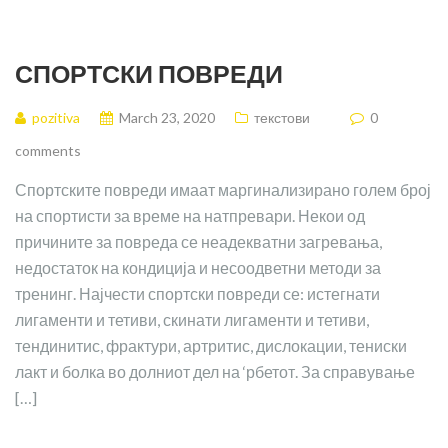
СПОРТСКИ ПОВРЕДИ
pozitiva
March 23, 2020
текстови
0
comments
Спортските повреди имаат маргинализирано голем број
на спортисти за време на натпревари. Некои од
причините за повреда се неадекватни загревања,
недостаток на кондиција и несоодветни методи за
тренинг. Најчести спортски повреди се: истегнати
лигаменти и тетиви, скинати лигаменти и тетиви,
тендинитис, фрактури, артритис, дислокации, тениски
лакт и болка во долниот дел на ‘рбетот. За справување
[…]