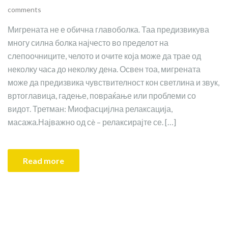
comments
Мигрената не е обична главоболка. Таа предизвикува
многу силна болка најчесто во пределот на
слепоочниците, челото и очите која може да трае од
неколку часa до неколку денa. Освен тоа, мигрената
може да предизвика чувствителност кон светлина и звук,
вртоглавица, гадење, повраќање или проблеми со
видот. Третман: Миофасцијлна релаксација,
масажа.Најважно од сè – релаксирајте се. […]
Read more