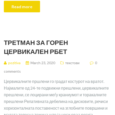
Read more
ТРЕТМАН ЗА ГОРЕН
ЦЕРВИКАЛЕН РБЕТ
pozitiva
March 23, 2020
текстови
0
comments
Цервикалните пршлени го градат костурот на вратот.
Најмалите од 24-те подвижни прешлени, цервикалните
прешлени, се лоцирани меѓу краниумот и торакалните
прешлени Релативната дебелина на дисковите, речиси
хоризонталната поставеност на зглобните површини и
малата телесна тежина што ја носи оваа регија