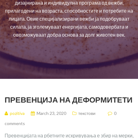
дизајнирана и индивидулна програма од вежби,
прилагодени на возраста, способностите и потребите на
лицата. Овие специјализирани вежби ја подобруваат
силата, ја зголемуваат енергијата, самодовербата и
овозможуваат добра основа за долг животен век.
ПРЕВЕНЦИЈА НА ДЕФОРМИТЕТИ
pozitiva
March 23, 2020
текстови
0
comments
Превенцијата на рбетните искривувања е збир на мерки,