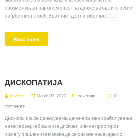
овозможуваат најголем опсег на движења од сите регии
на ’рбетниот столб. Вратниот дел на ’рбетниот […]
Read more
ДИСКОПАТИЈА
pozitiva
March 23, 2020
текстови
0
comments
Дископатија се однесува на дегенеративно заболување
на интервертебралните дискови или на просторот
помеѓу пршлените и може да се развие насекаде по