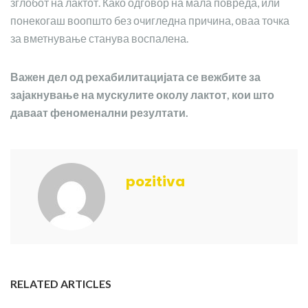
зглобот на лактот. Како одговор на мала повреда, или
понекогаш воопшто без очигледна причина, оваа точка
за вметнување станува воспалена.
Важен дел од рехабилитацијата се вежбите за
зајакнување на мускулите околу лактот, кои што
даваат феноменални резултати.
pozitiva
RELATED ARTICLES