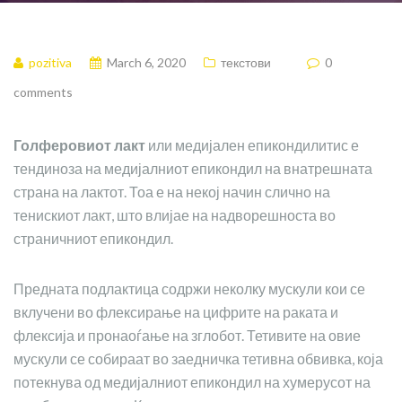
pozitiva
March 6, 2020
текстови
0
comments
Голферовиот лакт
или медијален епикондилитис е
тендиноза на медијалниот епикондил на внатрешната
страна на лактот. Тоа е на некој начин слично на
тенискиот лакт, што влијае на надворешноста во
страничниот епикондил.
Предната подлактица содржи неколку мускули кои се
вклучени во флексирање на цифрите на раката и
флексија и пронаоѓање на зглобот. Тетивите на овие
мускули се собираат во заедничка тетивна обвивка, која
потекнува од медијалниот епикондил на хумерусот на