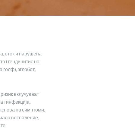
а, оток и нарушена
то (тендинитис на
 голф), зглобот,
 ризик вклучуваат
аат инфекција,
заснова на симптоми,
 мало воспаление,
те.