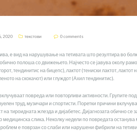
6, 2020
текстови
0 comments
тива, е вид на нарушување на тетивата што резултира во болк
 обично полоша со движењето. Најчесто се јавува околу рамо
рот, тендинитис на бицепс), лактот (тениски лактот, лактот на
леното на скокачот) или глуждот (Ахил тендинитис).
клучуваат повреда или повторливи активности. Групите под
нуелен труд, музичари и спортисти. Поретки причини вклучув
ест на тироидната жлезда и дијабетес. Дијагнозата обично се 
о медицинска слика. Неколку недели по повредата останува
проблем е поврзан со слаби или нарушени фибрили на тетиви