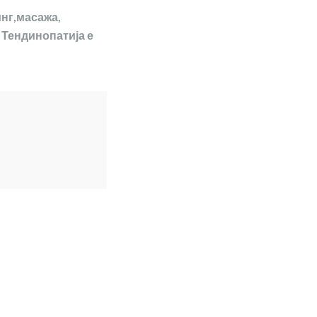
инг,масажа,
 Тендинопатија е