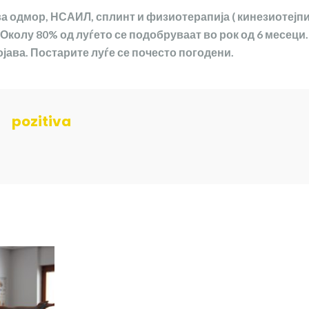
а одмор, НСАИЛ, сплинт и физиотерапија ( кинезиотејп
Околу 80% од луѓето се подобруваат во рок од 6 месеци.
јава. Постарите луѓе се почесто погодени.
pozitiva