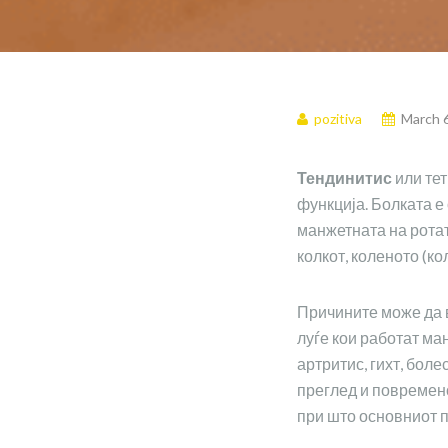
pozitiva
March 
Тендинитис
или те
функција. Болката е
манжетната на ротато
колкот, коленото (ко
Причините може да в
луѓе кои работат ма
артритис, гихт, бол
преглед и повремен
при што основниот 