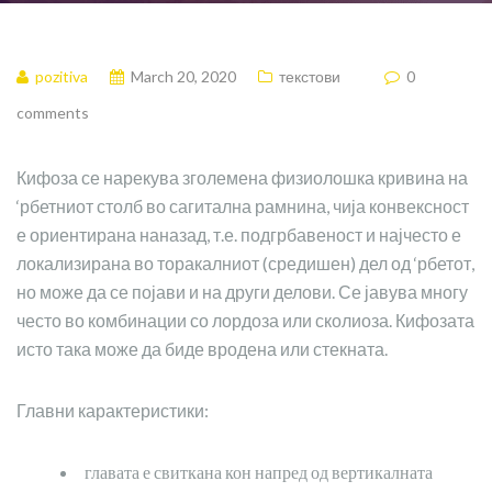
pozitiva
March 20, 2020
текстови
0
comments
Кифоза се нарекува зголемена физиолошка кривина на
‘рбетниот столб во сагитална рамнина, чија конвексност
е ориентирана наназад, т.е. подгрбавеност и најчесто е
локализирана во торакалниот (средишен) дел од ‘рбетот,
но може да се појави и на други делови. Се јавува многу
често во комбинации со лордоза или сколиоза. Кифозата
исто така може да биде вродена или стекната.
Главни карактеристики:
главата е свиткана кон напред од вертикалната