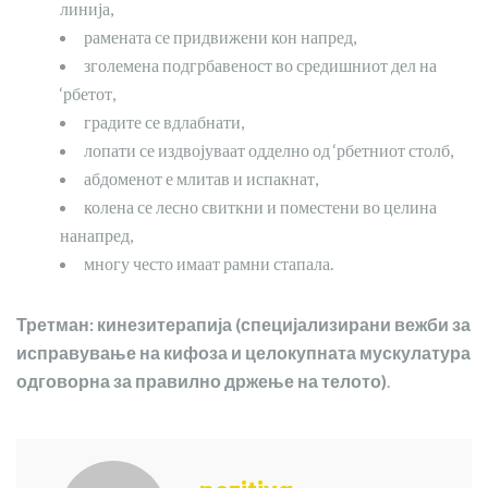
линија,
рамената се придвижени кон напред,
зголемена подгрбавеност во средишниот дел на
‘рбетот,
градите се вдлабнати,
лопати се издвојуваат одделно од ‘рбетниот столб,
абдоменот е млитав и испакнат,
колена се лесно свиткни и поместени во целина
нанапред,
многу често имаат рамни стапала.
Третман: кинезитерапија (специјализирани вежби за
исправување на кифоза и целокупната мускулатура
одговорна за правилно држење на телото)
.