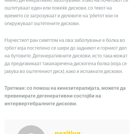
оштетуваат еден или повеќе дискови, со текот на
времето се загрозуваат и деловите на ’рбетот кои ги
опкружуваат оштетените дискови.
Најчестиот ран симптом на ова заболување е болка во
грбот која постепено се шири до задникот и горниот дел
на бутовите. Дегенеративните дискови, исто така можат
да предизвикаат таканаречена дискогена болка (која се
јавува во оштетениот диск), како и испакнати дискови.
Третман: со помош на кинезитерапијата, можете да
превенирате дегенеративни состојби на
интервертебралните дискови.
pozitiva