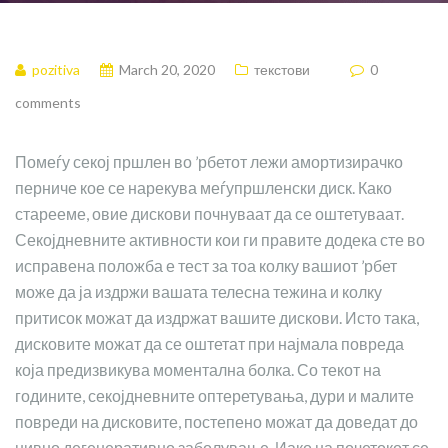
pozitiva
March 20, 2020
текстови
0
comments
Помеѓу секој пршлен во ’рбетот лежи амортизирачко
перниче кое се нарекува меѓупршленски диск. Како
старееме, овие дискови почнуваат да се оштетуваат.
Секојдневните активности кои ги правите додека сте во
исправена положба е тест за тоа колку вашиот ’рбет
може да ја издржи вашата телесна тежина и колку
притисок можат да издржат вашите дискови. Исто така,
дисковите можат да се оштетат при најмала повреда
која предизвикува моментална болка. Со текот на
годините, секојдневните оптеретувања, дури и малите
повреди на дисковите, постепено можат да доведат до
нивно дегенеративно заболување. Иако на почетокот се